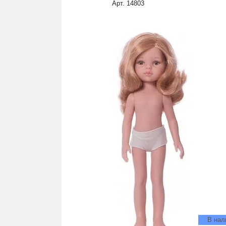
Арт.
14803
В нал