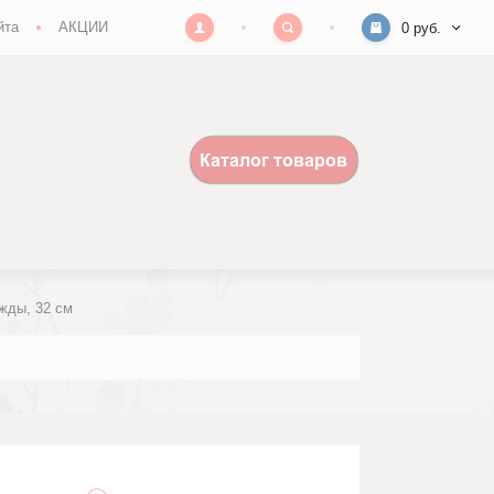
йта
АКЦИИ
0 руб.
жды, 32 см