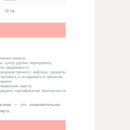
32 cм
твенно винила;
ны, куклу удобно переодевать;
 не закрываются;
ококачественного нейлона, прошиты
счесывать и укладывать в прически;
ванили;
фирменном пакете;
ерждено сертификатом безопасности
исание — это ознакомительная
ферта.