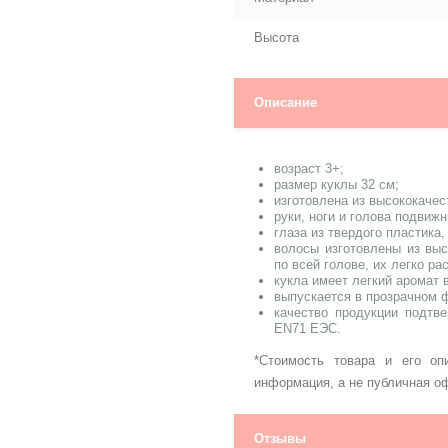
Высота
Описание
возраст 3+;
размер куклы 32 см;
изготовлена из высококачес
руки, ноги и голова подвиж
глаза из твердого пластика,
волосы изготовлены из выс
по всей голове, их легко ра
кукла имеет легкий аромат 
выпускается в прозрачном 
качество продукции подтв
EN71 ЕЭС.
*Стоимость товара и его оп
информация, а не публичная о
Отзывы